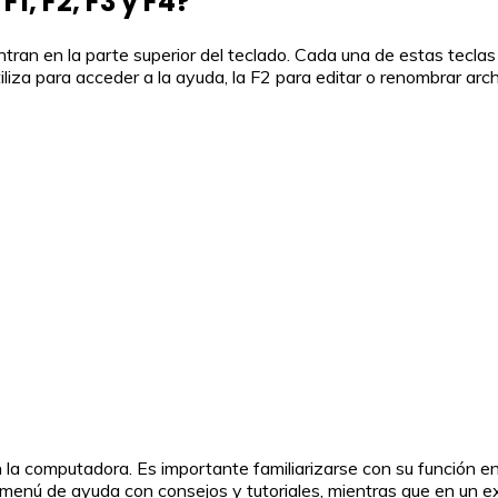
F1, F2, F3 y F4?
ntran en la parte superior del teclado. Cada una de estas tecla
utiliza para acceder a la ayuda, la F2 para editar o renombrar ar
 en la computadora. Es importante familiarizarse con su función
n menú de ayuda con consejos y tutoriales, mientras que en un ex