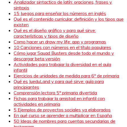
Analizador sintactico de latín: oraciones, frases y
sintaxis
15 Juegos para enseñar los números en inglés
Qué es el contenido curricular: definición y los tipos que
existen
Qué es el diseño gráfico y para qué sirve:
características y tipos de diseño
Como hacer un draw my life: app y programas
10 Canciones con números en el título populares
Cómo jugar Squad Busters desde todo el mundo y
descargar beta versión
Actividades para trabajar la diversidad en el aula
infantil
Ejercicios de unidades de medida para 6º de primaria
Qué es JueduLand y para qué sirve: guía para
principiantes
Comprensión lectora 5º primaria divertida
Fichas para trabajar la amistad en infantil con
actividades en primaria
5 Ejemplos de proyectos sociales ya elaborados
En qué curso se aprender a multiplicar en España
50 Ideas de nombres para cuentas secundarias de
Instagram