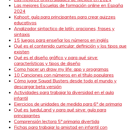
Las mejores Escuelas de formación online en España
2024
Kahoot: guía para principantes para crear quizzes
educativos
Analizador sintactico de latín: oraciones, frases y
sintaxis
15 Juegos para enseñar los números en inglés
Qué es el contenido curricular: definición y los tipos que
existen
Qué es el diseño gráfico y para qué sirve:
características y tipos de diseño
Como hacer un draw my life: app y programas
10 Canciones con números en el título populares
Cómo jugar Squad Busters desde todo el mundo y
descargar beta versión
Actividades para trabajar la diversidad en el aula
infantil
Ejercicios de unidades de medida para 6º de primaria
Qué es JueduLand y para qué sirve: guía para
principiantes
Comprensión lectora 5º primaria divertida
Fichas para trabajar la amistad en infantil con