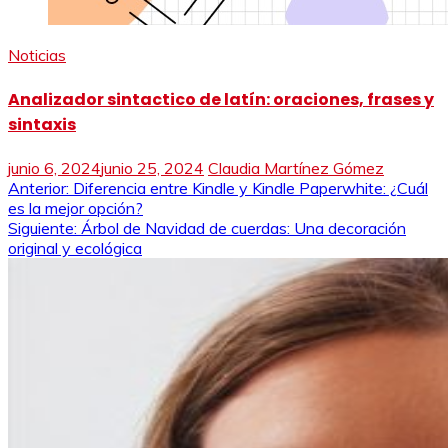
Noticias
Analizador sintactico de latín: oraciones, frases y
sintaxis
junio 6, 2024
junio 25, 2024
Claudia Martínez Gómez
Navegación
Anterior:
Diferencia entre Kindle y Kindle Paperwhite: ¿Cuál
es la mejor opción?
de
Siguiente:
Árbol de Navidad de cuerdas: Una decoración
original y ecológica
entradas