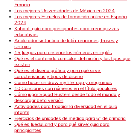
Francia
Las mejores Universidades de México en 2024
Las mejores Escuelas de formación online en España
2024
Kahoot: guía para principantes para crear quizzes
educativos
Analizador sintactico de latín: oraciones, frases y
sintaxis
15 Juegos para enseñar los números en inglés
Qué es el contenido curricular: definición y los tipos que
existen
Qué es el diseño gráfico y para qué sirve:
características y tipos de diseño
Como hacer un draw my life: app y programas
10 Canciones con números en el título populares
Cómo jugar Squad Busters desde todo el mundo y
descargar beta versión
Actividades para trabajar la diversidad en el aula
infantil
Ejercicios de unidades de medida para 6º de primaria
Qué es JueduLand y para qué sirve: guía para
principiantes