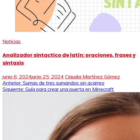
Noticias
Analizador sintactico de latín: oraciones, frases y
sintaxis
junio 6, 2024
junio 25, 2024
Claudia Martínez Gómez
Navegación
Anterior:
Sumas de tres sumandos sin acarreo
Siguiente:
Guía para crear una puerta en Minecraft
de
entradas