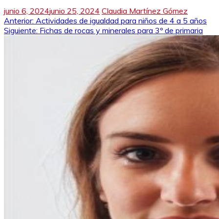
junio 6, 2024
junio 25, 2024
Claudia Martínez Gómez
Navegación
Anterior:
Actividades de igualdad para niños de 4 a 5 años
Siguiente:
Fichas de rocas y minerales para 3º de primaria
de
entradas