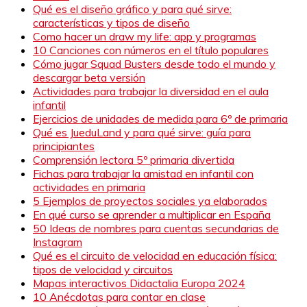
Qué es el diseño gráfico y para qué sirve:
características y tipos de diseño
Como hacer un draw my life: app y programas
10 Canciones con números en el título populares
Cómo jugar Squad Busters desde todo el mundo y
descargar beta versión
Actividades para trabajar la diversidad en el aula
infantil
Ejercicios de unidades de medida para 6º de primaria
Qué es JueduLand y para qué sirve: guía para
principiantes
Comprensión lectora 5º primaria divertida
Fichas para trabajar la amistad en infantil con
actividades en primaria
5 Ejemplos de proyectos sociales ya elaborados
En qué curso se aprender a multiplicar en España
50 Ideas de nombres para cuentas secundarias de
Instagram
Qué es el circuito de velocidad en educación física:
tipos de velocidad y circuitos
Mapas interactivos Didactalia Europa 2024
10 Anécdotas para contar en clase