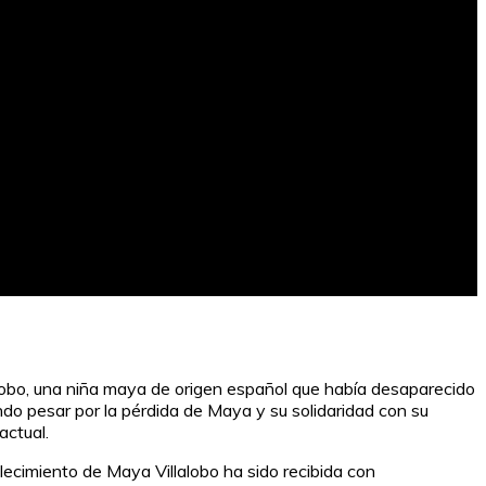
lalobo, una niña maya de origen español que había desaparecido
do pesar por la pérdida de Maya y su solidaridad con su
actual.
lecimiento de Maya Villalobo ha sido recibida con