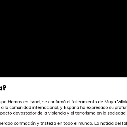
a?
rupo Hamas en Israel, se confirmó el fallecimiento de Maya Vil
 a la comunidad internacional, y España ha expresado su profun
mpacto devastador de la violencia y el terrorismo en la sociedad 
erado conmoción y tristeza en todo el mundo. La noticia del fal