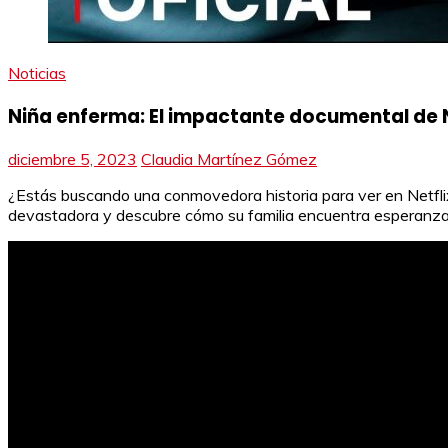
Noticias
Niña enferma: El impactante documental de N
diciembre 5, 2023
Claudia Martínez Gómez
¿Estás buscando una conmovedora historia para ver en Netfli
devastadora y descubre cómo su familia encuentra esperanza e