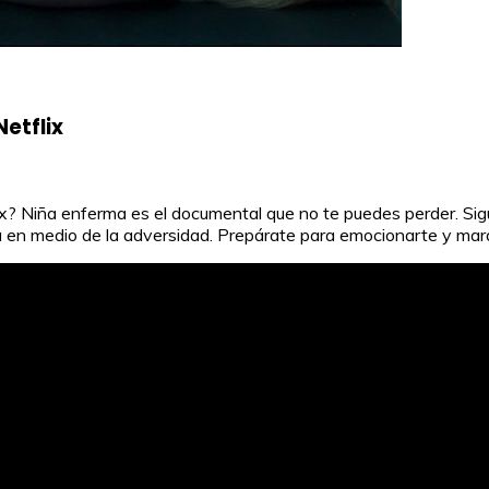
etflix
x? Niña enferma es el documental que no te puedes perder. Sig
n medio de la adversidad. Prepárate para emocionarte y maravil