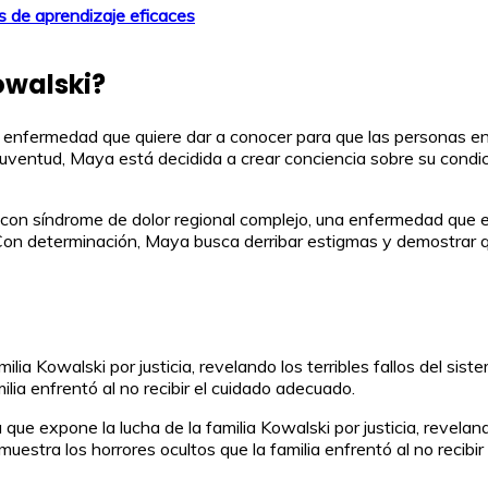
s de aprendizaje eficaces
owalski?
 enfermedad que quiere dar a conocer para que las personas en
juventud, Maya está decidida a crear conciencia sobre su condi
con síndrome de dolor regional complejo, una enfermedad que e
s. Con determinación, Maya busca derribar estigmas y demostrar 
ia Kowalski por justicia, revelando los terribles fallos del sis
ilia enfrentó al no recibir el cuidado adecuado.
 expone la lucha de la familia Kowalski por justicia, revelando
muestra los horrores ocultos que la familia enfrentó al no recibi