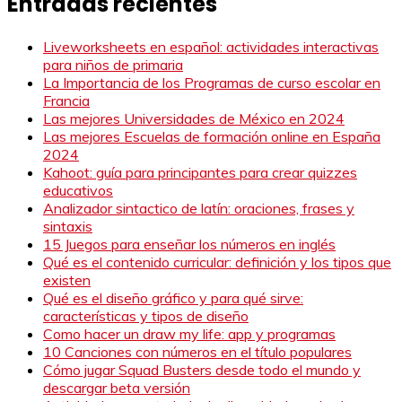
Entradas recientes
Liveworksheets en español: actividades interactivas
para niños de primaria
La Importancia de los Programas de curso escolar en
Francia
Las mejores Universidades de México en 2024
Las mejores Escuelas de formación online en España
2024
Kahoot: guía para principantes para crear quizzes
educativos
Analizador sintactico de latín: oraciones, frases y
sintaxis
15 Juegos para enseñar los números en inglés
Qué es el contenido curricular: definición y los tipos que
existen
Qué es el diseño gráfico y para qué sirve:
características y tipos de diseño
Como hacer un draw my life: app y programas
10 Canciones con números en el título populares
Cómo jugar Squad Busters desde todo el mundo y
descargar beta versión