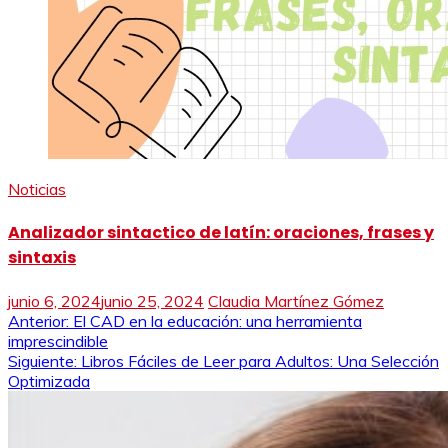
Noticias
Analizador sintactico de latín: oraciones, frases y
sintaxis
junio 6, 2024
junio 25, 2024
Claudia Martínez Gómez
Navegación
Anterior:
El CAD en la educación: una herramienta
imprescindible
de
Siguiente:
Libros Fáciles de Leer para Adultos: Una Selección
Optimizada
entradas