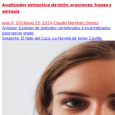
Analizador sintactico de latín: oraciones, frases y
sintaxis
junio 6, 2024
junio 25, 2024
Claudia Martínez Gómez
Navegación
Anterior:
Examen de animales vertebrados e invertebrados
para tercer grado
de
Siguiente:
El Nido del Cuco: La Novela de Javier Castillo
entradas