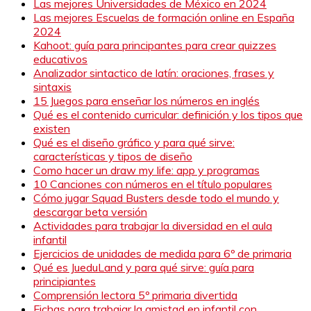
Las mejores Universidades de México en 2024
Las mejores Escuelas de formación online en España
2024
Kahoot: guía para principantes para crear quizzes
educativos
Analizador sintactico de latín: oraciones, frases y
sintaxis
15 Juegos para enseñar los números en inglés
Qué es el contenido curricular: definición y los tipos que
existen
Qué es el diseño gráfico y para qué sirve:
características y tipos de diseño
Como hacer un draw my life: app y programas
10 Canciones con números en el título populares
Cómo jugar Squad Busters desde todo el mundo y
descargar beta versión
Actividades para trabajar la diversidad en el aula
infantil
Ejercicios de unidades de medida para 6º de primaria
Qué es JueduLand y para qué sirve: guía para
principiantes
Comprensión lectora 5º primaria divertida
Fichas para trabajar la amistad en infantil con