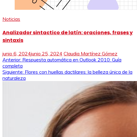
Noticias
Analizador sintactico de latín: oraciones, frases y
sintaxis
junio 6, 2024
junio 25, 2024
Claudia Martínez Gómez
Navegación
Anterior:
Respuesta automática en Outlook 2010: Guía
completa
de
Siguiente:
Flores con huellas dactilares: la belleza única de la
naturaleza
entradas