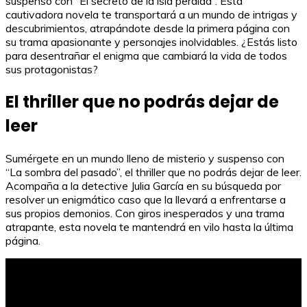
suspenso con “El secreto de la isla perdida”. Esta
cautivadora novela te transportará a un mundo de intrigas y
descubrimientos, atrapándote desde la primera página con
su trama apasionante y personajes inolvidables. ¿Estás listo
para desentrañar el enigma que cambiará la vida de todos
sus protagonistas?
El thriller que no podrás dejar de
leer
Sumérgete en un mundo lleno de misterio y suspenso con
“La sombra del pasado”, el thriller que no podrás dejar de leer.
Acompaña a la detective Julia García en su búsqueda por
resolver un enigmático caso que la llevará a enfrentarse a
sus propios demonios. Con giros inesperados y una trama
atrapante, esta novela te mantendrá en vilo hasta la última
página.
Explorando los Mapas de Oceanos y Mares: Una Guía
Completa