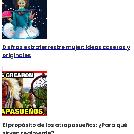
Disfraz extraterrestre mujer: Ideas caseras y
originales
El propósito de los atrapasueños: ¿Para qué
sirven realmente?