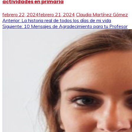
actividades en primaria
febrero 22, 2024
febrero 21, 2024
Claudia Martínez Gómez
Navegación
Anterior:
La historia real de todos los días de mi vida
Siguiente:
10 Mensajes de Agradecimiento para tu Profesor
de
entradas