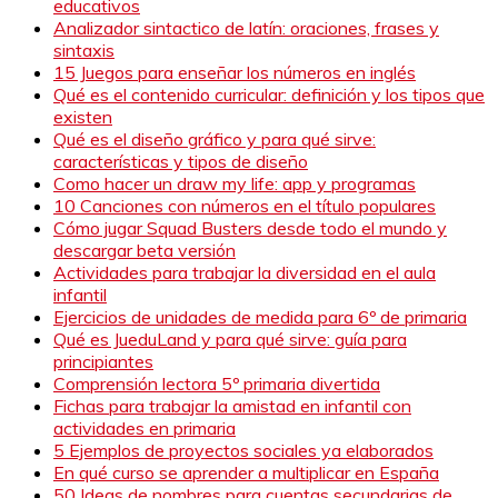
educativos
Analizador sintactico de latín: oraciones, frases y
sintaxis
15 Juegos para enseñar los números en inglés
Qué es el contenido curricular: definición y los tipos que
existen
Qué es el diseño gráfico y para qué sirve:
características y tipos de diseño
Como hacer un draw my life: app y programas
10 Canciones con números en el título populares
Cómo jugar Squad Busters desde todo el mundo y
descargar beta versión
Actividades para trabajar la diversidad en el aula
infantil
Ejercicios de unidades de medida para 6º de primaria
Qué es JueduLand y para qué sirve: guía para
principiantes
Comprensión lectora 5º primaria divertida
Fichas para trabajar la amistad en infantil con
actividades en primaria
5 Ejemplos de proyectos sociales ya elaborados
En qué curso se aprender a multiplicar en España
50 Ideas de nombres para cuentas secundarias de