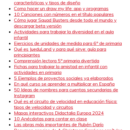
características y tipos de diseño
Como hacer un draw my life: app y programas
10 Canciones con números en el título populares
Cómo jugar Squad Busters desde todo el mundo y
descargar beta versión
Actividades para trabajar la diversidad en el aula
infantil
Ejercicios de unidades de medida para 6º de primaria
Qué es JueduLand y para qué sirve: guía para
principiantes
Comprensión lectora 5º primaria divertida
Fichas para trabajar la amistad en infantil con
actividades en primaria
5 Ejemplos de proyectos sociales ya elaborados
En qué curso se aprender a multiplicar en España
50 Ideas de nombres para cuentas secundarias de
Instagram
Qué es el circuito de velocidad en educación física:
tipos de velocidad y circuitos
Mapas interactivos Didactalia Europa 2024
10 Anécdotas para contar en clase
Las obras más importantes de Rubén Darío