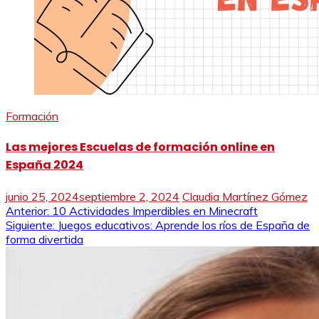
Formación
Las mejores Escuelas de formación online en
España 2024
junio 25, 2024
septiembre 2, 2024
Claudia Martínez Gómez
Navegación
Anterior:
10 Actividades Imperdibles en Minecraft
Siguiente:
Juegos educativos: Aprende los ríos de España de
de
forma divertida
entradas