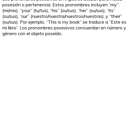
posesión o pertenencia. Estos pronombres incluyen “my”
(mi/mis), “your” (tu/tus), “his” (su/sus), “her” (su/sus), “its”
(su/sus), “our” (nuestro/nuestra/nuestros/nuestras), y “their”
(su/sus). Por ejemplo, “This is my book” se traduce a “Este es
mi libro”. Los pronombres posesivos concuerdan en número y
género con el objeto poseído.