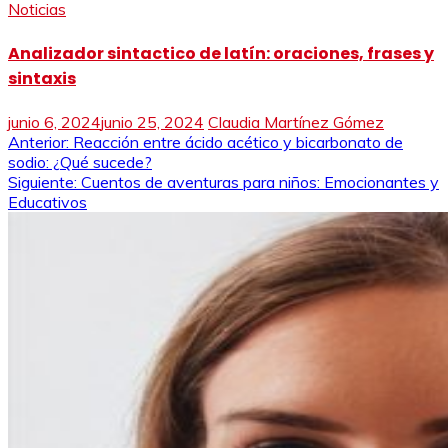
Noticias
Analizador sintactico de latín: oraciones, frases y
sintaxis
junio 6, 2024
junio 25, 2024
Claudia Martínez Gómez
Navegación
Anterior:
Reacción entre ácido acético y bicarbonato de
sodio: ¿Qué sucede?
de
Siguiente:
Cuentos de aventuras para niños: Emocionantes y
Educativos
entradas