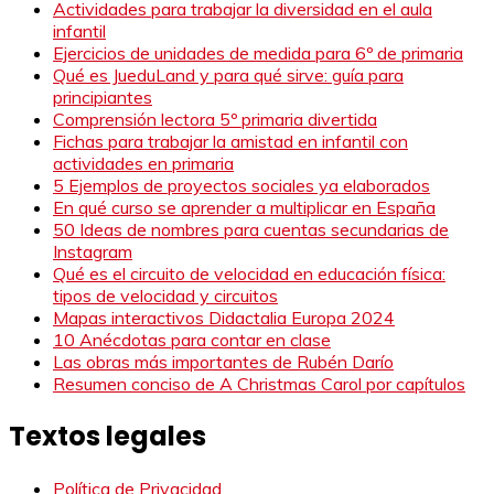
Actividades para trabajar la diversidad en el aula
infantil
Ejercicios de unidades de medida para 6º de primaria
Qué es JueduLand y para qué sirve: guía para
principiantes
Comprensión lectora 5º primaria divertida
Fichas para trabajar la amistad en infantil con
actividades en primaria
5 Ejemplos de proyectos sociales ya elaborados
En qué curso se aprender a multiplicar en España
50 Ideas de nombres para cuentas secundarias de
Instagram
Qué es el circuito de velocidad en educación física:
tipos de velocidad y circuitos
Mapas interactivos Didactalia Europa 2024
10 Anécdotas para contar en clase
Las obras más importantes de Rubén Darío
Resumen conciso de A Christmas Carol por capítulos
Textos legales
Política de Privacidad