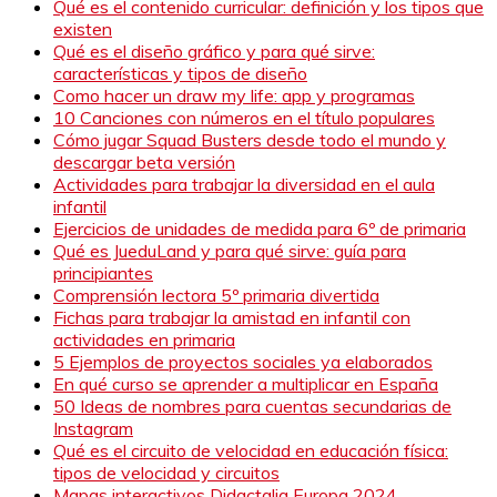
Qué es el contenido curricular: definición y los tipos que
existen
Qué es el diseño gráfico y para qué sirve:
características y tipos de diseño
Como hacer un draw my life: app y programas
10 Canciones con números en el título populares
Cómo jugar Squad Busters desde todo el mundo y
descargar beta versión
Actividades para trabajar la diversidad en el aula
infantil
Ejercicios de unidades de medida para 6º de primaria
Qué es JueduLand y para qué sirve: guía para
principiantes
Comprensión lectora 5º primaria divertida
Fichas para trabajar la amistad en infantil con
actividades en primaria
5 Ejemplos de proyectos sociales ya elaborados
En qué curso se aprender a multiplicar en España
50 Ideas de nombres para cuentas secundarias de
Instagram
Qué es el circuito de velocidad en educación física:
tipos de velocidad y circuitos
Mapas interactivos Didactalia Europa 2024