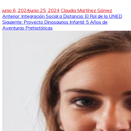
junio 6, 2024
junio 25, 2024
Claudia Martínez Gómez
Navegación
Anterior:
Integración Social a Distancia: El Rol de la UNED
Siguiente:
Proyecto Dinosaurios Infantil: 5 Años de
de
Aventuras Prehistóricas
entradas