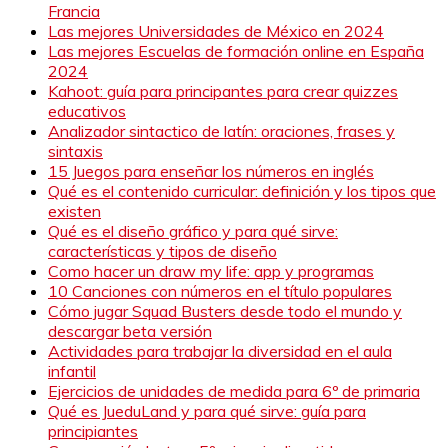
Francia
Las mejores Universidades de México en 2024
Las mejores Escuelas de formación online en España
2024
Kahoot: guía para principantes para crear quizzes
educativos
Analizador sintactico de latín: oraciones, frases y
sintaxis
15 Juegos para enseñar los números en inglés
Qué es el contenido curricular: definición y los tipos que
existen
Qué es el diseño gráfico y para qué sirve:
características y tipos de diseño
Como hacer un draw my life: app y programas
10 Canciones con números en el título populares
Cómo jugar Squad Busters desde todo el mundo y
descargar beta versión
Actividades para trabajar la diversidad en el aula
infantil
Ejercicios de unidades de medida para 6º de primaria
Qué es JueduLand y para qué sirve: guía para
principiantes