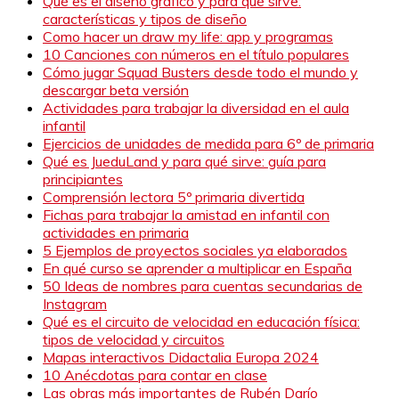
Qué es el diseño gráfico y para qué sirve:
características y tipos de diseño
Como hacer un draw my life: app y programas
10 Canciones con números en el título populares
Cómo jugar Squad Busters desde todo el mundo y
descargar beta versión
Actividades para trabajar la diversidad en el aula
infantil
Ejercicios de unidades de medida para 6º de primaria
Qué es JueduLand y para qué sirve: guía para
principiantes
Comprensión lectora 5º primaria divertida
Fichas para trabajar la amistad en infantil con
actividades en primaria
5 Ejemplos de proyectos sociales ya elaborados
En qué curso se aprender a multiplicar en España
50 Ideas de nombres para cuentas secundarias de
Instagram
Qué es el circuito de velocidad en educación física:
tipos de velocidad y circuitos
Mapas interactivos Didactalia Europa 2024
10 Anécdotas para contar en clase
Las obras más importantes de Rubén Darío