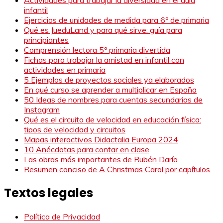
Actividades para trabajar la diversidad en el aula
infantil
Ejercicios de unidades de medida para 6º de primaria
Qué es JueduLand y para qué sirve: guía para
principiantes
Comprensión lectora 5º primaria divertida
Fichas para trabajar la amistad en infantil con
actividades en primaria
5 Ejemplos de proyectos sociales ya elaborados
En qué curso se aprender a multiplicar en España
50 Ideas de nombres para cuentas secundarias de
Instagram
Qué es el circuito de velocidad en educación física:
tipos de velocidad y circuitos
Mapas interactivos Didactalia Europa 2024
10 Anécdotas para contar en clase
Las obras más importantes de Rubén Darío
Resumen conciso de A Christmas Carol por capítulos
Textos legales
Política de Privacidad