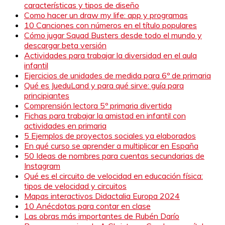
características y tipos de diseño
Como hacer un draw my life: app y programas
10 Canciones con números en el título populares
Cómo jugar Squad Busters desde todo el mundo y
descargar beta versión
Actividades para trabajar la diversidad en el aula
infantil
Ejercicios de unidades de medida para 6º de primaria
Qué es JueduLand y para qué sirve: guía para
principiantes
Comprensión lectora 5º primaria divertida
Fichas para trabajar la amistad en infantil con
actividades en primaria
5 Ejemplos de proyectos sociales ya elaborados
En qué curso se aprender a multiplicar en España
50 Ideas de nombres para cuentas secundarias de
Instagram
Qué es el circuito de velocidad en educación física:
tipos de velocidad y circuitos
Mapas interactivos Didactalia Europa 2024
10 Anécdotas para contar en clase
Las obras más importantes de Rubén Darío