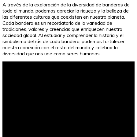
A través de la exploración de la diversidad de banderas de
todo el mundo, podemos apreciar la riqueza y la belleza de
las diferentes culturas que coexisten en nuestro planeta.
Cada bandera es un recordatorio de la variedad de
tradiciones, valores y creencias que enriquecen nuestra
sociedad global. Al estudiar y comprender la historia y el
simbolismo detrás de cada bandera, podemos fortalecer
nuestra conexión con el resto del mundo y celebrar la
diversidad que nos une como seres humanos.
La importancia del compañerismo en el trabajo en
equipo