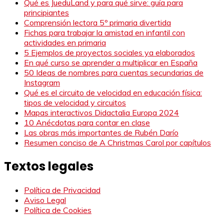
Qué es JueduLand y para qué sirve: guía para
principiantes
Comprensión lectora 5º primaria divertida
Fichas para trabajar la amistad en infantil con
actividades en primaria
5 Ejemplos de proyectos sociales ya elaborados
En qué curso se aprender a multiplicar en España
50 Ideas de nombres para cuentas secundarias de
Instagram
Qué es el circuito de velocidad en educación física:
tipos de velocidad y circuitos
Mapas interactivos Didactalia Europa 2024
10 Anécdotas para contar en clase
Las obras más importantes de Rubén Darío
Resumen conciso de A Christmas Carol por capítulos
Textos legales
Política de Privacidad
Aviso Legal
Política de Cookies