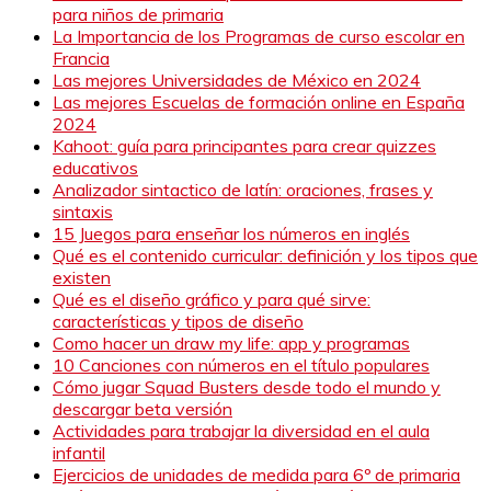
para niños de primaria
La Importancia de los Programas de curso escolar en
Francia
Las mejores Universidades de México en 2024
Las mejores Escuelas de formación online en España
2024
Kahoot: guía para principantes para crear quizzes
educativos
Analizador sintactico de latín: oraciones, frases y
sintaxis
15 Juegos para enseñar los números en inglés
Qué es el contenido curricular: definición y los tipos que
existen
Qué es el diseño gráfico y para qué sirve:
características y tipos de diseño
Como hacer un draw my life: app y programas
10 Canciones con números en el título populares
Cómo jugar Squad Busters desde todo el mundo y
descargar beta versión
Actividades para trabajar la diversidad en el aula
infantil
Ejercicios de unidades de medida para 6º de primaria