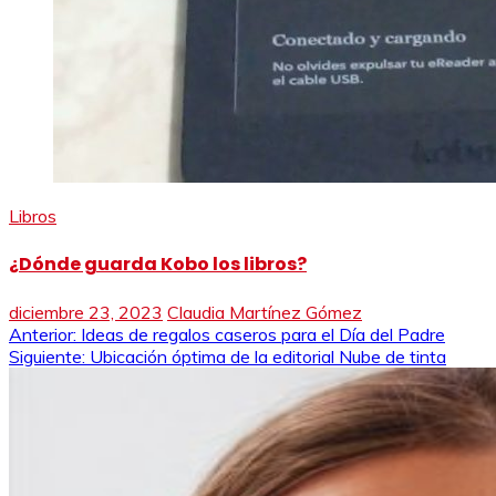
Libros
¿Dónde guarda Kobo los libros?
diciembre 23, 2023
Claudia Martínez Gómez
Navegación
Anterior:
Ideas de regalos caseros para el Día del Padre
Siguiente:
Ubicación óptima de la editorial Nube de tinta
de
entradas