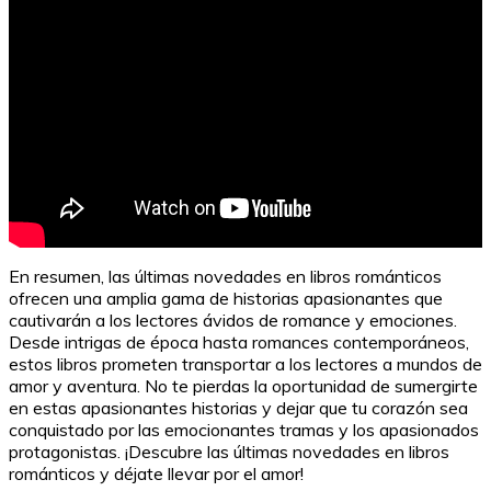
En resumen, las últimas novedades en libros románticos
ofrecen una amplia gama de historias apasionantes que
cautivarán a los lectores ávidos de romance y emociones.
Desde intrigas de época hasta romances contemporáneos,
estos libros prometen transportar a los lectores a mundos de
amor y aventura. No te pierdas la oportunidad de sumergirte
en estas apasionantes historias y dejar que tu corazón sea
conquistado por las emocionantes tramas y los apasionados
protagonistas. ¡Descubre las últimas novedades en libros
románticos y déjate llevar por el amor!