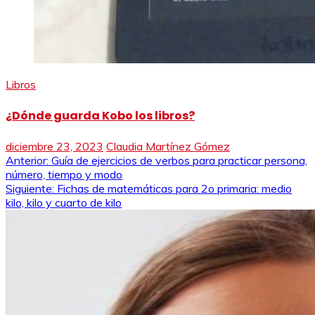
Libros
¿Dónde guarda Kobo los libros?
diciembre 23, 2023
Claudia Martínez Gómez
Navegación
Anterior:
Guía de ejercicios de verbos para practicar persona,
número, tiempo y modo
de
Siguiente:
Fichas de matemáticas para 2o primaria: medio
kilo, kilo y cuarto de kilo
entradas