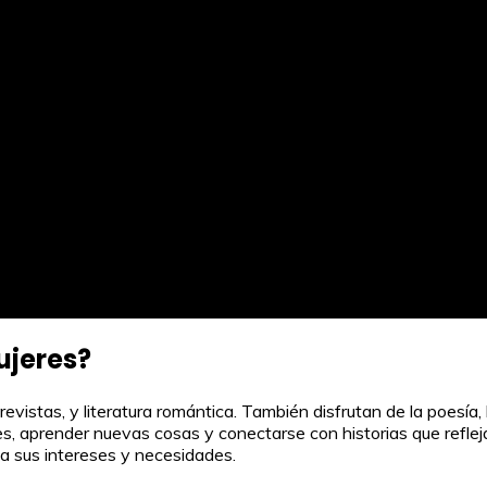
ujeres?
evistas, y literatura romántica. También disfrutan de la poesía,
, aprender nuevas cosas y conectarse con historias que refleja
 a sus intereses y necesidades.