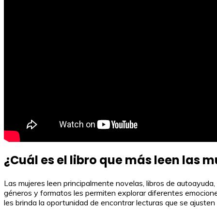
¿Cuál es el libro que más leen las m
Las mujeres leen principalmente novelas, libros de autoayuda, r
géneros y formatos les permiten explorar diferentes emociones
les brinda la oportunidad de encontrar lecturas que se ajusten