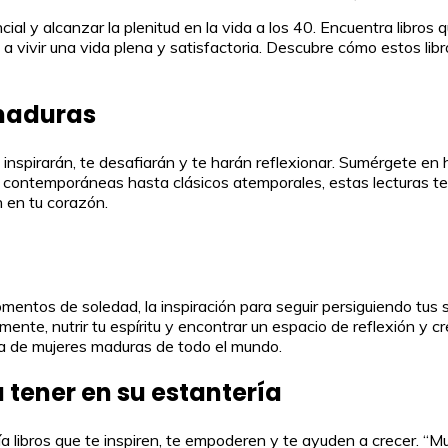
ial y alcanzar la plenitud en la vida a los 40. Encuentra libros
n a vivir una vida plena y satisfactoria. Descubre cómo estos li
 maduras
nspirarán, te desafiarán y te harán reflexionar. Sumérgete en hi
as contemporáneas hasta clásicos atemporales, estas lecturas te
 en tu corazón.
ntos de soledad, la inspiración para seguir persiguiendo tus su
ente, nutrir tu espíritu y encontrar un espacio de reflexión y c
ría de mujeres maduras de todo el mundo.
 tener en su estantería
ía libros que te inspiren, te empoderen y te ayuden a crecer. “M