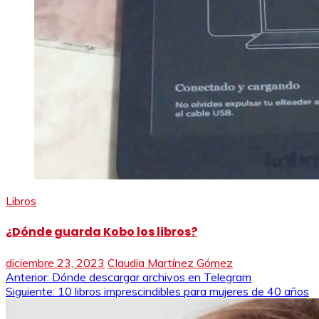
Libros
¿Dónde guarda Kobo los libros?
diciembre 23, 2023
Claudia Martínez Gómez
Navegación
Anterior:
Dónde descargar archivos en Telegram
Siguiente:
10 libros imprescindibles para mujeres de 40 años
de