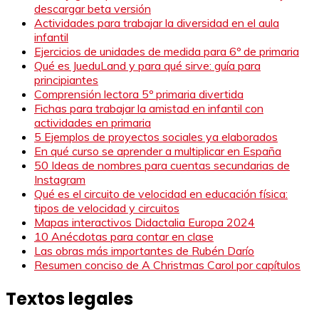
descargar beta versión
Actividades para trabajar la diversidad en el aula
infantil
Ejercicios de unidades de medida para 6º de primaria
Qué es JueduLand y para qué sirve: guía para
principiantes
Comprensión lectora 5º primaria divertida
Fichas para trabajar la amistad en infantil con
actividades en primaria
5 Ejemplos de proyectos sociales ya elaborados
En qué curso se aprender a multiplicar en España
50 Ideas de nombres para cuentas secundarias de
Instagram
Qué es el circuito de velocidad en educación física:
tipos de velocidad y circuitos
Mapas interactivos Didactalia Europa 2024
10 Anécdotas para contar en clase
Las obras más importantes de Rubén Darío
Resumen conciso de A Christmas Carol por capítulos
Textos legales