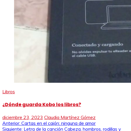
Libros
¿Dónde guarda Kobo los libros?
diciembre 23, 2023
Claudia Martínez Gómez
Navegación
Anterior:
Cartas en el cajón: ninguna de amor
Siguiente:
Letra de la canción Cabeza, hombros, rodillas y