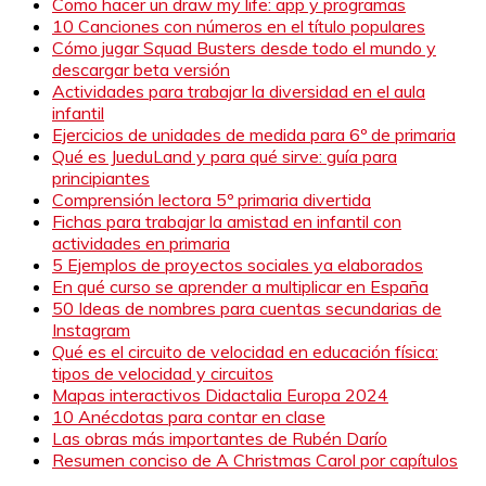
Como hacer un draw my life: app y programas
10 Canciones con números en el título populares
Cómo jugar Squad Busters desde todo el mundo y
descargar beta versión
Actividades para trabajar la diversidad en el aula
infantil
Ejercicios de unidades de medida para 6º de primaria
Qué es JueduLand y para qué sirve: guía para
principiantes
Comprensión lectora 5º primaria divertida
Fichas para trabajar la amistad en infantil con
actividades en primaria
5 Ejemplos de proyectos sociales ya elaborados
En qué curso se aprender a multiplicar en España
50 Ideas de nombres para cuentas secundarias de
Instagram
Qué es el circuito de velocidad en educación física:
tipos de velocidad y circuitos
Mapas interactivos Didactalia Europa 2024
10 Anécdotas para contar en clase
Las obras más importantes de Rubén Darío
Resumen conciso de A Christmas Carol por capítulos