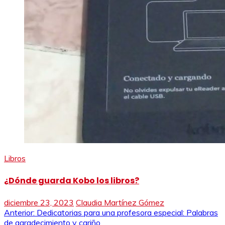
Libros
¿Dónde guarda Kobo los libros?
diciembre 23, 2023
Claudia Martínez Gómez
Navegación
Anterior:
Dedicatorias para una profesora especial: Palabras
de agradecimiento y cariño