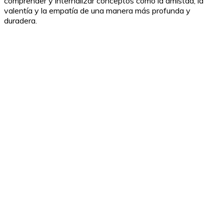
comprender y internalizar conceptos como la amistad, la
valentía y la empatía de una manera más profunda y
duradera.