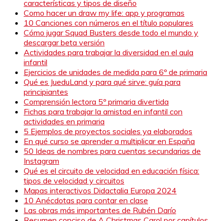
características y tipos de diseño
Como hacer un draw my life: app y programas
10 Canciones con números en el título populares
Cómo jugar Squad Busters desde todo el mundo y
descargar beta versión
Actividades para trabajar la diversidad en el aula
infantil
Ejercicios de unidades de medida para 6º de primaria
Qué es JueduLand y para qué sirve: guía para
principiantes
Comprensión lectora 5º primaria divertida
Fichas para trabajar la amistad en infantil con
actividades en primaria
5 Ejemplos de proyectos sociales ya elaborados
En qué curso se aprender a multiplicar en España
50 Ideas de nombres para cuentas secundarias de
Instagram
Qué es el circuito de velocidad en educación física:
tipos de velocidad y circuitos
Mapas interactivos Didactalia Europa 2024
10 Anécdotas para contar en clase
Las obras más importantes de Rubén Darío
Resumen conciso de A Christmas Carol por capítulos