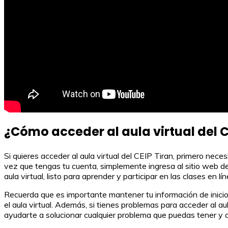
¿Cómo acceder al aula virtual del C
Si quieres acceder al aula virtual del CEIP Tiran, primero nec
vez que tengas tu cuenta, simplemente ingresa al sitio web del 
aula virtual, listo para aprender y participar en las clases en lín
Recuerda que es importante mantener tu información de inicio
el aula virtual. Además, si tienes problemas para acceder al a
ayudarte a solucionar cualquier problema que puedas tener y 