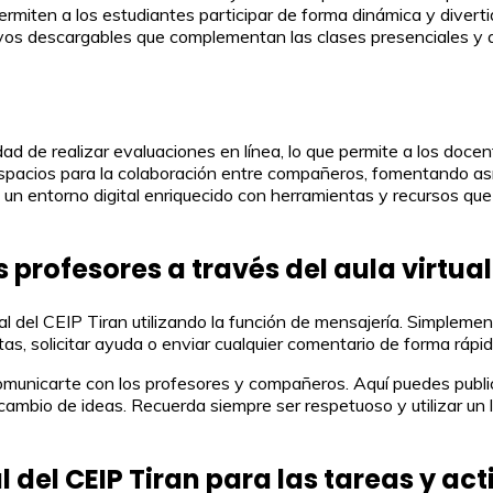
ermiten a los estudiantes participar de forma dinámica y divert
ivos descargables que complementan las clases presenciales y a
lidad de realizar evaluaciones en línea, lo que permite a los doc
pacios para la colaboración entre compañeros, fomentando así e
es un entorno digital enriquecido con herramientas y recursos q
ofesores a través del aula virtual 
l del CEIP Tiran utilizando la función de mensajería. Simplemen
s, solicitar ayuda o enviar cualquier comentario de forma rápida
 comunicarte con los profesores y compañeros. Aquí puedes publ
ercambio de ideas. Recuerda siempre ser respetuoso y utilizar u
ual del CEIP Tiran para las tareas y a