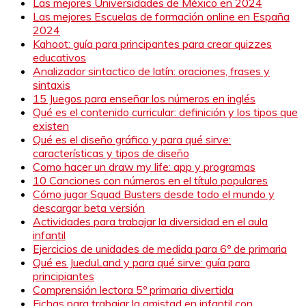
Las mejores Universidades de México en 2024
Las mejores Escuelas de formación online en España
2024
Kahoot: guía para principantes para crear quizzes
educativos
Analizador sintactico de latín: oraciones, frases y
sintaxis
15 Juegos para enseñar los números en inglés
Qué es el contenido curricular: definición y los tipos que
existen
Qué es el diseño gráfico y para qué sirve:
características y tipos de diseño
Como hacer un draw my life: app y programas
10 Canciones con números en el título populares
Cómo jugar Squad Busters desde todo el mundo y
descargar beta versión
Actividades para trabajar la diversidad en el aula
infantil
Ejercicios de unidades de medida para 6º de primaria
Qué es JueduLand y para qué sirve: guía para
principiantes
Comprensión lectora 5º primaria divertida
Fichas para trabajar la amistad en infantil con