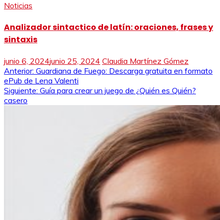
Noticias
Analizador sintactico de latín: oraciones, frases y
sintaxis
junio 6, 2024
junio 25, 2024
Claudia Martínez Gómez
Navegación
Anterior:
Guardiana de Fuego: Descarga gratuita en formato
ePub de Lena Valenti
de
Siguiente:
Guía para crear un juego de ¿Quién es Quién?
casero
entradas