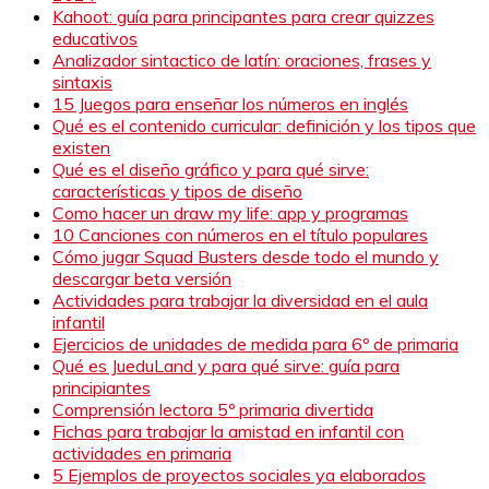
Kahoot: guía para principantes para crear quizzes
educativos
Analizador sintactico de latín: oraciones, frases y
sintaxis
15 Juegos para enseñar los números en inglés
Qué es el contenido curricular: definición y los tipos que
existen
Qué es el diseño gráfico y para qué sirve:
características y tipos de diseño
Como hacer un draw my life: app y programas
10 Canciones con números en el título populares
Cómo jugar Squad Busters desde todo el mundo y
descargar beta versión
Actividades para trabajar la diversidad en el aula
infantil
Ejercicios de unidades de medida para 6º de primaria
Qué es JueduLand y para qué sirve: guía para
principiantes
Comprensión lectora 5º primaria divertida
Fichas para trabajar la amistad en infantil con
actividades en primaria
5 Ejemplos de proyectos sociales ya elaborados