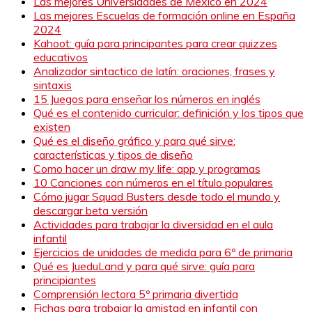
Las mejores Universidades de México en 2024
Las mejores Escuelas de formación online en España
2024
Kahoot: guía para principantes para crear quizzes
educativos
Analizador sintactico de latín: oraciones, frases y
sintaxis
15 Juegos para enseñar los números en inglés
Qué es el contenido curricular: definición y los tipos que
existen
Qué es el diseño gráfico y para qué sirve:
características y tipos de diseño
Como hacer un draw my life: app y programas
10 Canciones con números en el título populares
Cómo jugar Squad Busters desde todo el mundo y
descargar beta versión
Actividades para trabajar la diversidad en el aula
infantil
Ejercicios de unidades de medida para 6º de primaria
Qué es JueduLand y para qué sirve: guía para
principiantes
Comprensión lectora 5º primaria divertida
Fichas para trabajar la amistad en infantil con