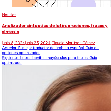
Noticias
Analizador sintactico de latín: oraciones, frases y
sintaxis
junio 6, 2024
junio 25, 2024
Claudia Martínez Gómez
Navegación
Anterior:
El mejor traductor de árabe a español: Guía de
opciones optimizadas
de
Siguiente:
Letras bonitas mayúsculas para títulos: Guía
optimizada
entradas