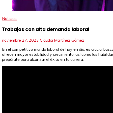
Noticias
Trabajos con alta demanda laboral
noviembre 27, 2023
Claudia Martínez Gómez
En el competitivo mundo laboral de hoy en día, es crucial bus
ofrecen mayor estabilidad y crecimiento, así como las habili
prepárate para alcanzar el éxito en tu carrera.