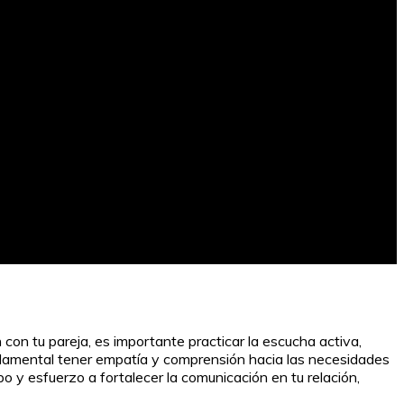
con tu pareja, es importante practicar la escucha activa,
undamental tener empatía y comprensión hacia las necesidades
o y esfuerzo a fortalecer la comunicación en tu relación,