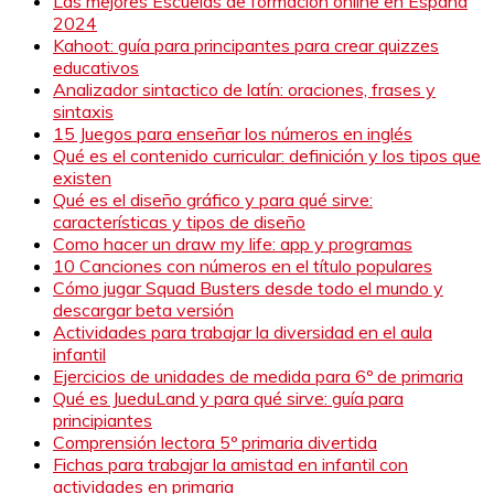
Las mejores Escuelas de formación online en España
2024
Kahoot: guía para principantes para crear quizzes
educativos
Analizador sintactico de latín: oraciones, frases y
sintaxis
15 Juegos para enseñar los números en inglés
Qué es el contenido curricular: definición y los tipos que
existen
Qué es el diseño gráfico y para qué sirve:
características y tipos de diseño
Como hacer un draw my life: app y programas
10 Canciones con números en el título populares
Cómo jugar Squad Busters desde todo el mundo y
descargar beta versión
Actividades para trabajar la diversidad en el aula
infantil
Ejercicios de unidades de medida para 6º de primaria
Qué es JueduLand y para qué sirve: guía para
principiantes
Comprensión lectora 5º primaria divertida
Fichas para trabajar la amistad en infantil con
actividades en primaria