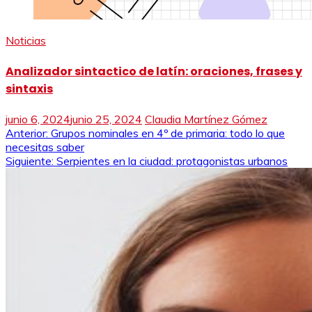
Noticias
Analizador sintactico de latín: oraciones, frases y
sintaxis
junio 6, 2024
junio 25, 2024
Claudia Martínez Gómez
Navegación
Anterior:
Grupos nominales en 4º de primaria: todo lo que
necesitas saber
de
Siguiente:
Serpientes en la ciudad: protagonistas urbanos
entradas