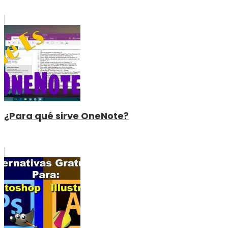
¿Para qué sirve OneNote?