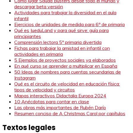
Cómo jugar Squad Busters desde todo el mundo y
descargar beta versión
Actividades para trabajar la diversidad en el aula
infantil
Ejercicios de unidades de medida para 6º de primaria
Qué es JueduLand y para qué sirve: guía para
principiantes
Comprensión lectora 5º primaria divertida
Fichas para trabajar la amistad en infantil con
actividades en primaria
5 Ejemplos de proyectos sociales ya elaborados
En qué curso se aprender a multiplicar en España
50 Ideas de nombres para cuentas secundarias de
Instagram
Qué es el circuito de velocidad en educación física:
tipos de velocidad y circuitos
Mapas interactivos Didactalia Europa 2024
10 Anécdotas para contar en clase
Las obras más importantes de Rubén Darío
Resumen conciso de A Christmas Carol por capítulos
Textos legales