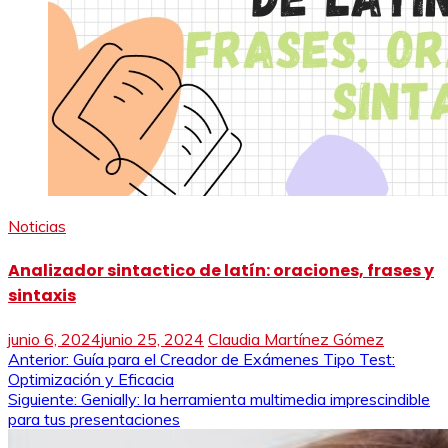
Noticias
Analizador sintactico de latín: oraciones, frases y
sintaxis
junio 6, 2024
junio 25, 2024
Claudia Martínez Gómez
Navegación
Anterior:
Guía para el Creador de Exámenes Tipo Test:
Optimización y Eficacia
de
Siguiente:
Genially: la herramienta multimedia imprescindible
para tus presentaciones
entradas